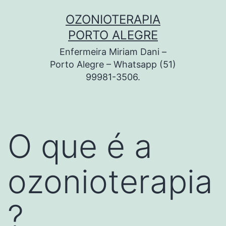
Pular
OZONIOTERAPIA
para
PORTO ALEGRE
o
Enfermeira Miriam Dani –
conteúdo
Porto Alegre – Whatsapp (51)
99981-3506.
O que é a
ozonioterapia
?