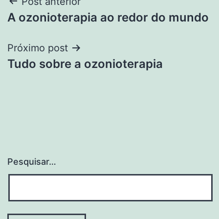
Navegação
Post anterior
A ozonioterapia ao redor do mundo
de
Post
Próximo post
Tudo sobre a ozonioterapia
Pesquisar…