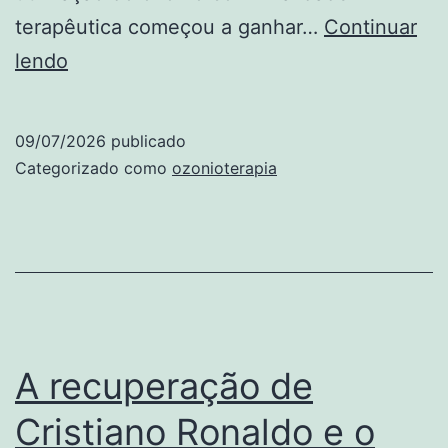
terapêutica começou a ganhar…
Continuar
Ozonioterapia:
lendo
tudo
o
09/07/2026
publicado
que
Categorizado como
ozonioterapia
você
precisa
saber
A recuperação de
Cristiano Ronaldo e o