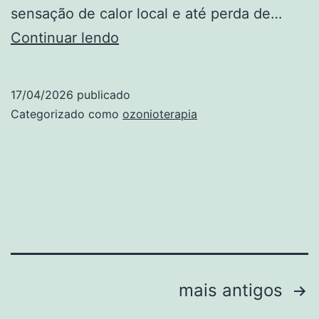
sensação de calor local e até perda de…
Ozônio
Continuar lendo
para
tratar
17/04/2026
publicado
problemas
Categorizado como
ozonioterapia
nas
articulações
Navegação
mais antigos