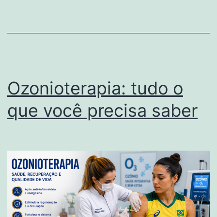
benefícios,
aplicações
e
como
o
Ozonioterapia: tudo o
ozônio
que você precisa saber
acelera
a
cicatrização