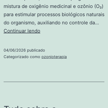
mistura de oxigênio medicinal e ozônio (O₃)
para estimular processos biológicos naturais
do organismo, auxiliando no controle da…
Ozonioterapia:
Continuar lendo
por
que
04/06/2026
publicado
tantas
Categorizado como
ozonioterapia
pessoas
têm
buscado
essa
terapia
complementar?