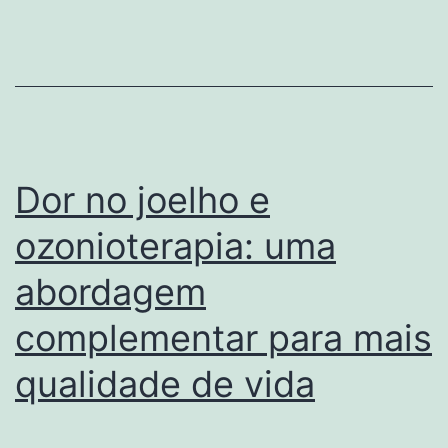
Ronaldo
e
o
papel
da
ozonioterapia
Dor no joelho e
ozonioterapia: uma
abordagem
complementar para mais
qualidade de vida