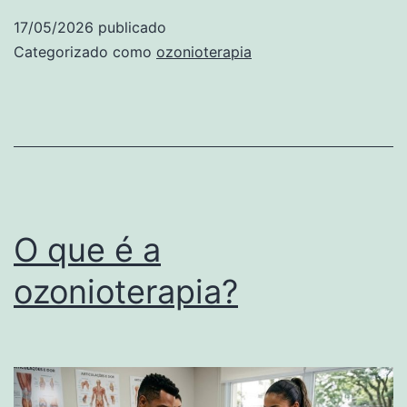
a
17/05/2026
publicado
ozonioterapia
Categorizado como
ozonioterapia
O que é a
ozonioterapia?