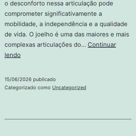
o desconforto nessa articulação pode
comprometer significativamente a
mobilidade, a independência e a qualidade
de vida. O joelho é uma das maiores e mais
complexas articulações do…
Continuar
Dor
lendo
no
joelho
15/06/2026
publicado
e
Categorizado como
Uncategorized
ozonioterapia:
uma
abordagem
complementar