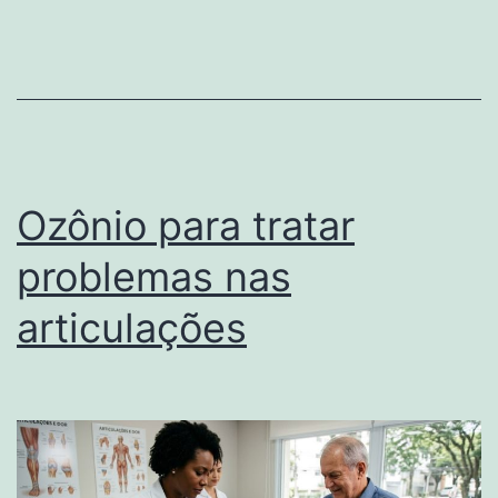
do
mundo
Ozônio para tratar
problemas nas
articulações