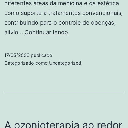
diferentes áreas da medicina e da estética
como suporte a tratamentos convencionais,
contribuindo para o controle de doenças,
O
alívio…
Continuar lendo
que
é
17/05/2026
publicado
a
Categorizado como
Uncategorized
ozonioterapia?
A ozonioterapia ao redor