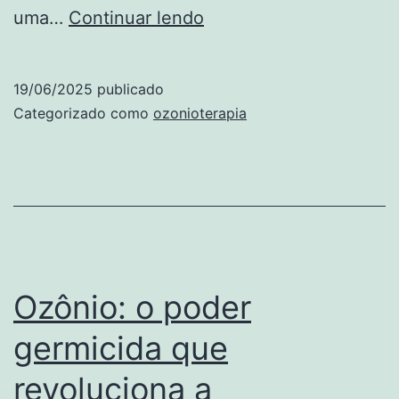
Anitta
uma…
Continuar lendo
faz
ozonioterapia
19/06/2025
publicado
para
Categorizado como
ozonioterapia
fortalecer
o
corpo
antes
de
escalar
Ozônio: o poder
o
germicida que
Monte
revoluciona a
Everest