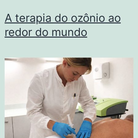
aplica
e
A terapia do ozônio ao
contra
redor do mundo