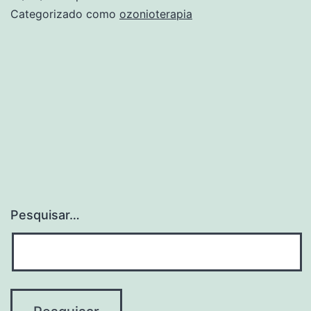
ozônio
Categorizado como
ozonioterapia
ao
redor
do
mundo
Pesquisar…