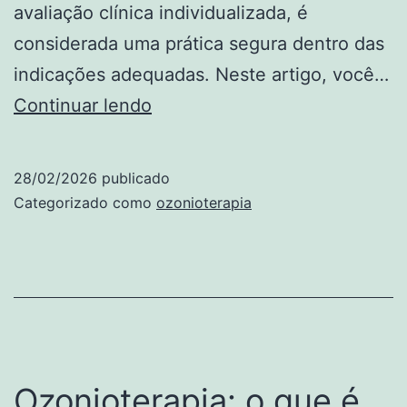
avaliação clínica individualizada, é
considerada uma prática segura dentro das
indicações adequadas. Neste artigo, você…
10
Continuar lendo
benefícios
da
28/02/2026
publicado
ozonioterapia
Categorizado como
ozonioterapia
para
idosos
Ozonioterapia: o que é,