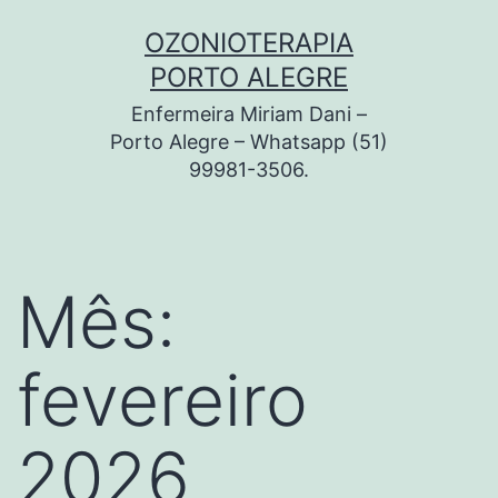
Pular
OZONIOTERAPIA
para
PORTO ALEGRE
o
Enfermeira Miriam Dani –
conteúdo
Porto Alegre – Whatsapp (51)
99981-3506.
Mês:
fevereiro
2026