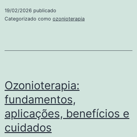
que
19/02/2026
publicado
é,
Categorizado como
ozonioterapia
como
surgiu
e
quais
são
suas
Ozonioterapia:
aplicações
fundamentos,
aplicações, benefícios e
cuidados