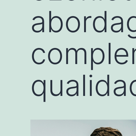
aborda
comple
qualida