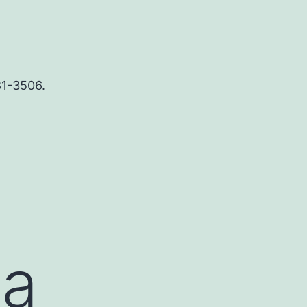
81-3506.
ma