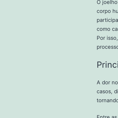
O joelho
corpo hu
particip
como cam
Por isso
processo
Princ
A dor no
casos, d
tornando
Entre as