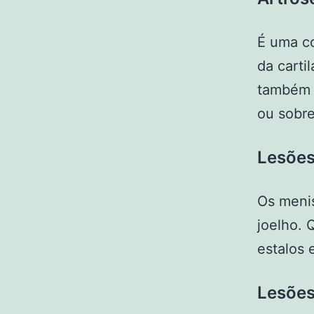
É uma co
da carti
também 
ou sobr
Lesões
Os meni
joelho. 
estalos 
Lesões