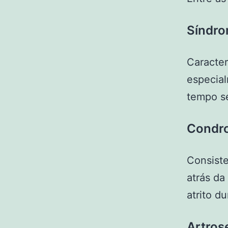
Síndro
Caracter
especial
tempo s
Condro
Consiste
atrás da
atrito d
Artros