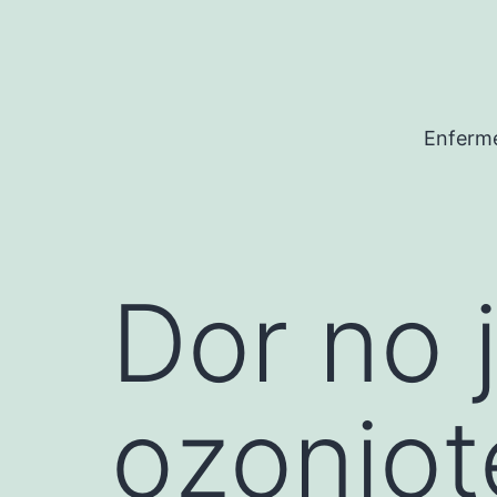
Pular
para
o
conteúdo
Enferme
Dor no 
ozoniot