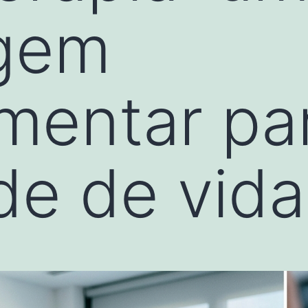
gem
mentar pa
de de vida