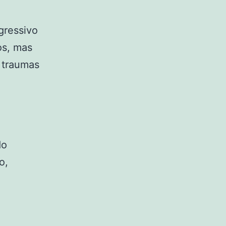
gressivo
os, mas
 traumas
do
o,