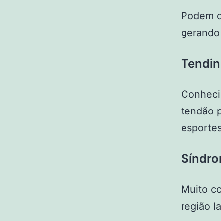
Podem oc
gerando 
Tendini
Conhecid
tendão p
esportes
Síndrom
Muito co
região la