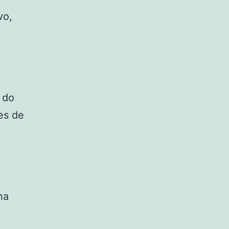
vo,
 do
es de
na