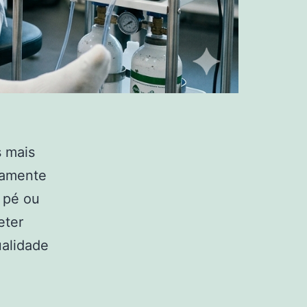
s mais
camente
 pé ou
eter
ualidade