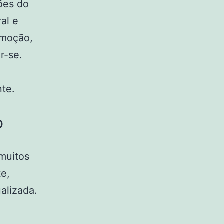
ões do
al e
omoção,
r-se.
nte.
o
muitos
te,
alizada.