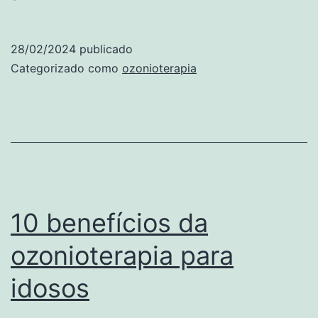
que
é
28/02/2024
publicado
a
Categorizado como
ozonioterapia
ozoniot
10 benefícios da
ozonioterapia para
idosos