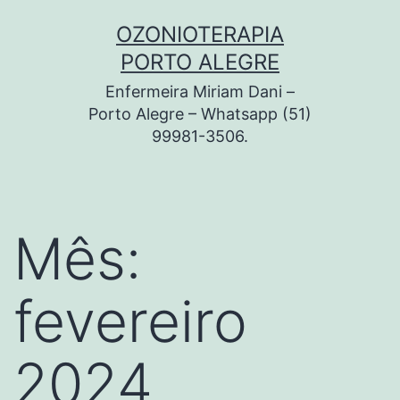
Pular
OZONIOTERAPIA
para
PORTO ALEGRE
o
Enfermeira Miriam Dani –
conteúdo
Porto Alegre – Whatsapp (51)
99981-3506.
Mês:
fevereiro
2024