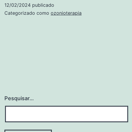
no
12/02/2024
publicado
aumento
Categorizado como
ozonioterapia
da
imunidade
Pesquisar…