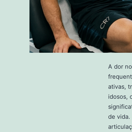
A dor no
frequent
ativas,
idosos, 
signific
de vida.
articul