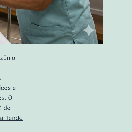
ozônio
e
icos e
os. O
% de
O
ar lendo
que