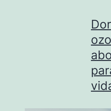
Dor
ozo
ab
par
vid