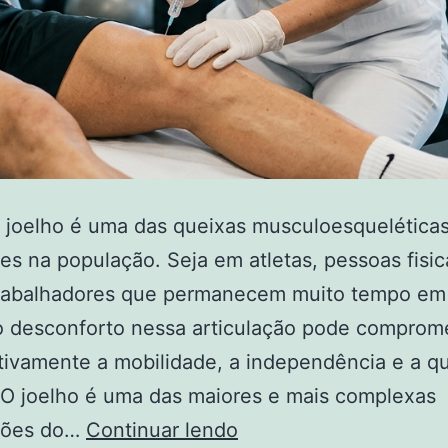
 joelho é uma das queixas musculoesquelética
es na população. Seja em atletas, pessoas fisi
 trabalhadores que permanecem muito tempo em
o desconforto nessa articulação pode comprom
ativamente a mobilidade, a independência e a q
 O joelho é uma das maiores e mais complexas
Dor
ações do…
Continuar lendo