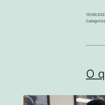
15/06/202
Categori
O q