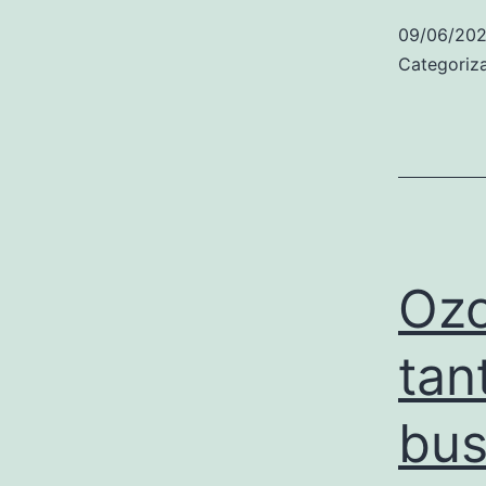
09/06/20
Categori
Ozo
tan
bus