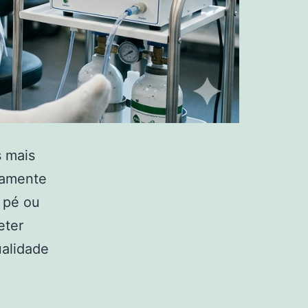
s mais
camente
 pé ou
eter
ualidade