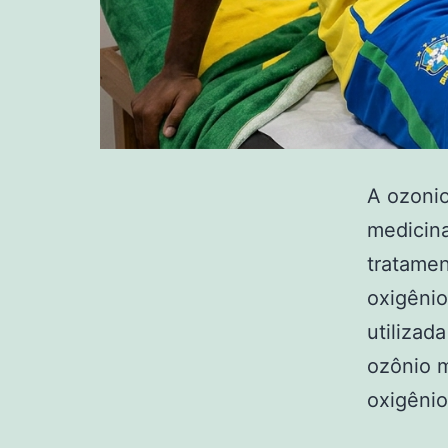
A ozonio
medicina
tratamen
oxigênio
utilizad
ozônio 
oxigêni