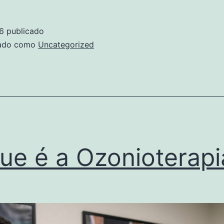
no
joelho
6
publicado
e
zado como
Uncategorized
ozonioterapia:
uma
abordagem
complementar
para
mais
ue é a Ozonioterapi
qualidade
de
vida