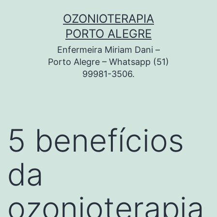
Pular
OZONIOTERAPIA
para
PORTO ALEGRE
o
Enfermeira Miriam Dani –
conteúdo
Porto Alegre – Whatsapp (51)
99981-3506.
5 benefícios
da
ozonioterapia