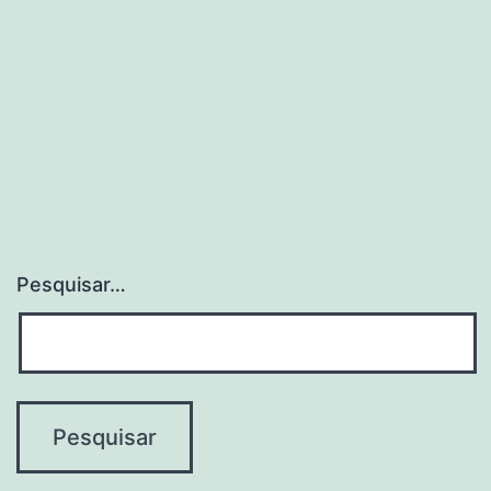
em
octo
Pesquisar…