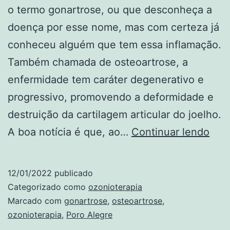
o termo gonartrose, ou que desconheça a
doença por esse nome, mas com certeza já
conheceu alguém que tem essa inflamação.
Também chamada de osteoartrose, a
enfermidade tem caráter degenerativo e
progressivo, promovendo a deformidade e
destruição da cartilagem articular do joelho.
Ozô
A boa notícia é que, ao…
Continuar lendo
no
tra
12/01/2022
publicado
da
Categorizado como
ozonioterapia
gon
Marcado com
gonartrose
,
osteoartrose
,
ozonioterapia
,
Poro Alegre
(ost