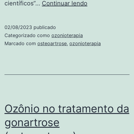
Ozonioterapia
científicos”…
Continuar lendo
como
terapêutica
02/08/2023
publicado
integrativa
Categorizado como
ozonioterapia
no
Marcado com
osteoartrose
,
ozonioterapia
tratamento
da
osteoartrose:
uma
revisão
sistemática
Ozônio no tratamento da
gonartrose