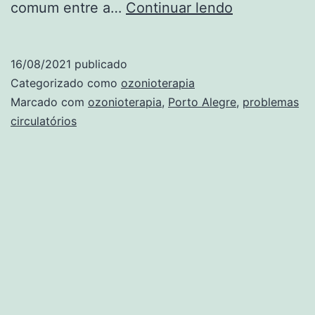
Ozonioterap
comum entre a…
Continuar lendo
para
Tratar
16/08/2021
publicado
Problemas
Categorizado como
ozonioterapia
Circulatório
Marcado com
ozonioterapia
,
Porto Alegre
,
problemas
circulatórios