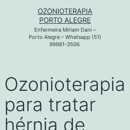
Pular
OZONIOTERAPIA
para
PORTO ALEGRE
o
Enfermeira Miriam Dani –
conteúdo
Porto Alegre – Whatsapp (51)
99981-3506.
Ozonioterapia
para tratar
hérnia de