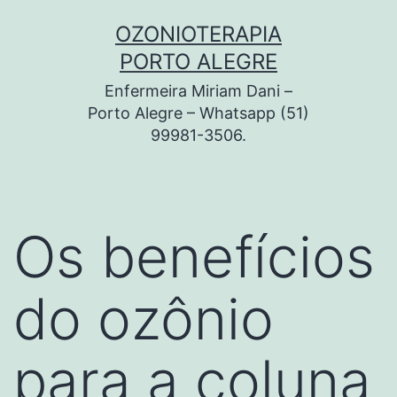
Pular
OZONIOTERAPIA
para
PORTO ALEGRE
o
Enfermeira Miriam Dani –
conteúdo
Porto Alegre – Whatsapp (51)
99981-3506.
Os benefícios
do ozônio
para a coluna