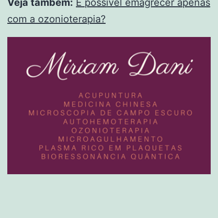
Veja também:
É possível emagrecer apenas
com a ozonioterapia?