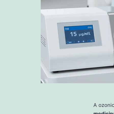
A ozoni
medicin