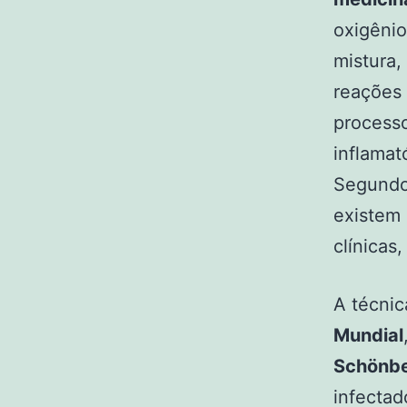
oxigênio
mistura,
reações 
processo
inflamató
Segund
existem 
clínica
A técni
Mundial
Schönbe
infectad