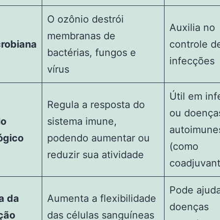
O ozônio destrói
Auxilia no
membranas de
crobiana
controle d
bactérias, fungos e
infecções
vírus
Útil em in
Regula a resposta do
ou doença
lo
sistema imune,
autoimune
ógico
podendo aumentar ou
(como
reduzir sua atividade
coadjuvant
Pode ajud
a da
Aumenta a flexibilidade
doenças
ação
das células sanguíneas