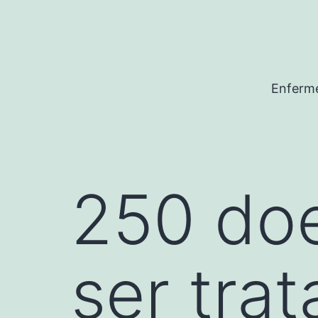
Pular
para
o
conteúdo
Enferme
250 do
ser tra