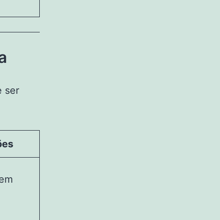
a
 ser
ões
 em