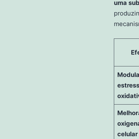
uma sub
produzin
mecanis
Ef
Modula
estres
oxidati
Melhor
oxigen
celular