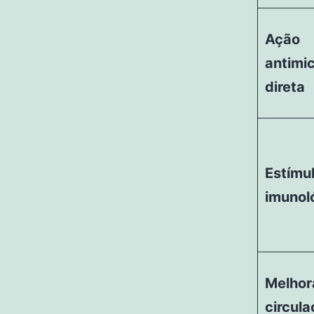
Ação
antimi
direta
Estímu
imunol
Melhor
circul