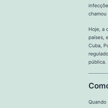
infecçõe
chamou 
Hoje, a 
países, 
Cuba, Po
regulado
pública.
Como
Quando 