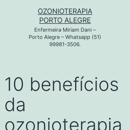
Pular
OZONIOTERAPIA
para
PORTO ALEGRE
o
Enfermeira Miriam Dani –
conteúdo
Porto Alegre – Whatsapp (51)
99981-3506.
10 benefícios
da
ozonioterapia